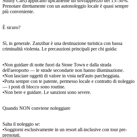
Sunny Cars) applicano tipicamente un sovrapprezzo del 15–30%.
Prenotare direttamente con un autonoleggio locale è quasi sempre
più conveniente.
È sicuro?
Sì, in generale. Zanzibar è una destinazione turistica con bassa
criminalità violenta. Le precauzioni principali per chi guida:
•Non guidare di notte fuori da Stone Town e dalla strada
dell'aeroporto — le strade secondarie non hanno illuminazione.
•Non lasciare oggetti di valore in vista nell'auto parcheggiata.
•Porta sempre con te patente, permesso locale e contratto di noleggio
— i posti di blocco sono routine.
•Non bere e guidare. Le sanzioni sono severe.
Quando NON conviene noleggiare
Salta il noleggio se:
•Soggiorni esclusivamente in un resort all-inclusive con tour pre-
prenotati.