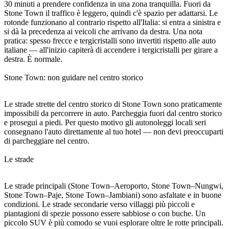
30 minuti a prendere confidenza in una zona tranquilla. Fuori da
Stone Town il traffico è leggero, quindi c'è spazio per adattarsi. Le
rotonde funzionano al contrario rispetto all'Italia: si entra a sinistra e
si dà la precedenza ai veicoli che arrivano da destra. Una nota
pratica: spesso frecce e tergicristalli sono invertiti rispetto alle auto
italiane — all'inizio capiterà di accendere i tergicristalli per girare a
destra. È normale.
Stone Town: non guidare nel centro storico
Le strade strette del centro storico di Stone Town sono praticamente
impossibili da percorrere in auto. Parcheggia fuori dal centro storico
e prosegui a piedi. Per questo motivo gli autonoleggi locali seri
consegnano l'auto direttamente al tuo hotel — non devi preoccuparti
di parcheggiare nel centro.
Le strade
Le strade principali (Stone Town–Aeroporto, Stone Town–Nungwi,
Stone Town–Paje, Stone Town–Jambiani) sono asfaltate e in buone
condizioni. Le strade secondarie verso villaggi più piccoli e
piantagioni di spezie possono essere sabbiose o con buche. Un
piccolo SUV è più comodo se vuoi esplorare oltre le rotte principali.